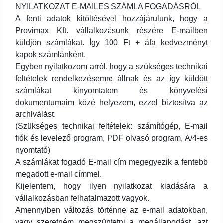
NYILATKOZAT E-MAILES SZÁMLA FOGADÁSRÓL
A fenti adatok kitöltésével hozzájárulunk, hogy a
Provimax Kft. vállalkozásunk részére E-mailben
küldjön számlákat. Így 100 Ft + áfa kedvezményt
kapok számlánként.
Egyben nyilatkozom arról, hogy a szükséges technikai
feltételek rendelkezésemre állnak és az így küldött
számlákat kinyomtatom és könyvelési
dokumentumaim közé helyezem, ezzel biztosítva az
archiválást.
(Szükséges technikai feltételek: számítógép, E-mail
fiók és levelező program, PDF olvasó program, A/4-es
nyomtató)
A számlákat fogadó E-mail cím megegyezik a fentebb
megadott e-mail címmel.
Kijelentem, hogy ilyen nyilatkozat kiadására a
vállalkozásban felhatalmazott vagyok.
Amennyiben változás történne az e-mail adatokban,
vagy szeretném megszüntetni a megállapodást, azt